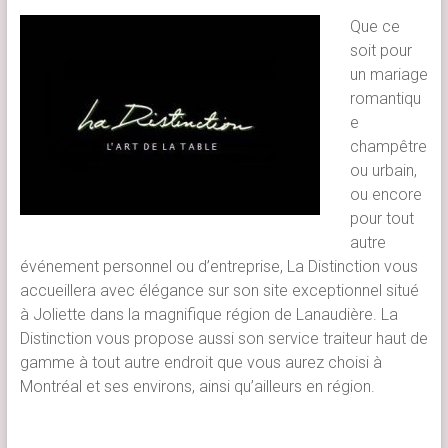
Que ce
soit pour
un mariage
romantiqu
e
champêtre
ou urbain,
ou encore
pour tout
autre
événement personnel ou d’entreprise, La Distinction vous
accueillera avec élégance sur son site exceptionnel situé
à Joliette dans la magnifique région de Lanaudière. La
Distinction vous propose aussi son service traiteur haut de
gamme à tout autre endroit que vous aurez choisi à
Montréal et ses environs, ainsi qu’ailleurs en région.