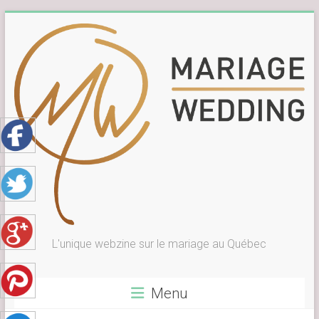
Skip
to
content
L'unique webzine sur le mariage au Québec
Menu